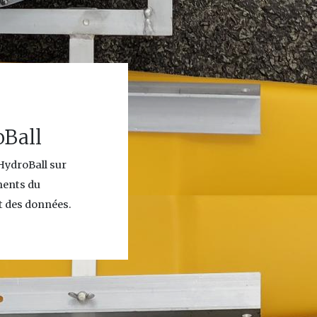
Ball
HydroBall sur
ments du
t des données.